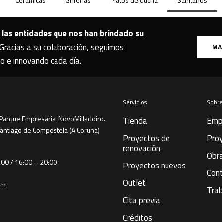
Cerámicas
Griferías
Platos de ducha
Sanitarios
las entidades que nos han brindado su
Gracias a su colaboración, seguimos
MÁ
do e innovando cada día.
Servicios
Sobre
Parque Empresarial NovoMilladoiro.
Tienda
Emp
Santiago de Compostela (A Coruña)
Proyectos de
Pro
renovación
Obra
:00 / 16:00 – 20:00
Proyectos nuevos
Con
Outlet
om
Trab
Cita previa
Créditos