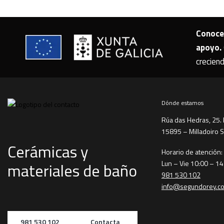
Conoce 
apoyo.
crecien
Dónde estamos
Rúa das Hedras, 25. 
15895 – Milladoiro 
Cerámicas y
Horario de atención:
Lun – Vie 10:00 – 14
materiales de baño
981 530 102
info@segundorey.c
981 530 102
Contacta