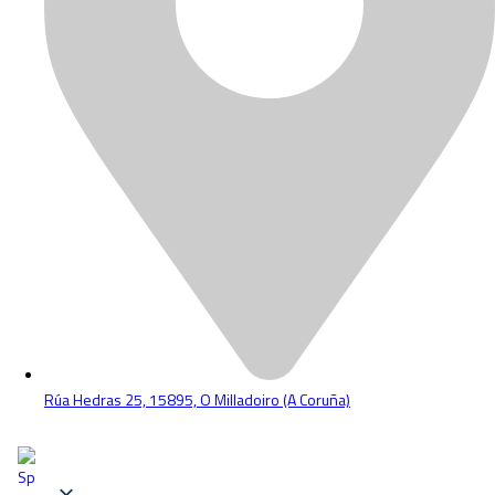
Rúa Hedras 25, 15895, O Milladoiro (A Coruña)